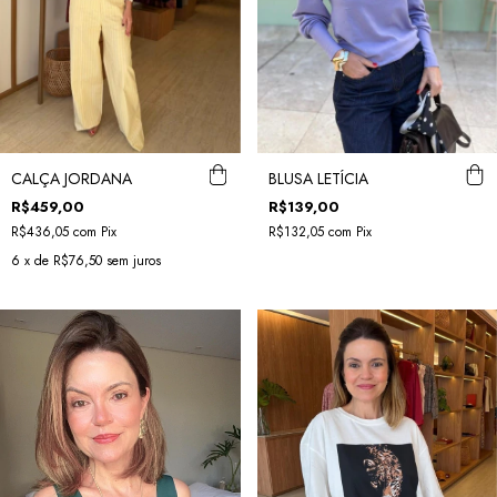
CALÇA JORDANA
BLUSA LETÍCIA
R$459,00
R$139,00
R$436,05
com
Pix
R$132,05
com
Pix
6
x de
R$76,50
sem juros