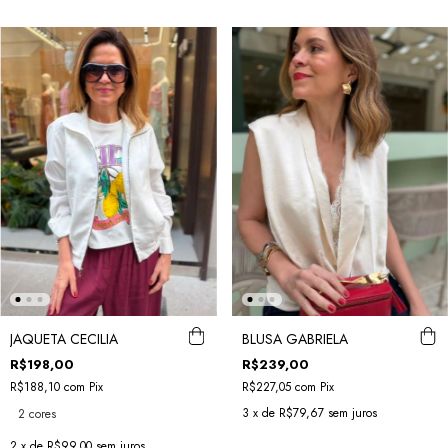
JAQUETA CECILIA
BLUSA GABRIELA
R$198,00
R$239,00
R$188,10
com
Pix
R$227,05
com
Pix
3
x de
R$79,67
sem juros
2 cores
2
x de
R$99,00
sem juros