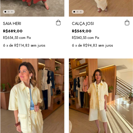
SAIA HERI
CALÇA JOSI
R$689,00
R$569,00
R$654,55
com
Pix
R$540,55
com
Pix
6
x de
R$114,83
sem juros
6
x de
R$94,83
sem juros