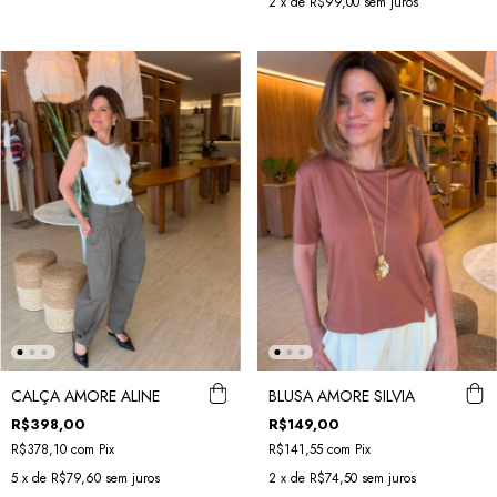
2
x de
R$99,00
sem juros
CALÇA AMORE ALINE
BLUSA AMORE SILVIA
R$398,00
R$149,00
R$378,10
com
Pix
R$141,55
com
Pix
5
x de
R$79,60
sem juros
2
x de
R$74,50
sem juros