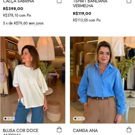
CALÇA SABRINA
TSHIRT BANDANA
VERMELHA
R$398,00
R$119,00
R$378,10
com
Pix
R$113,05
com
Pix
5
x de
R$79,60
sem juros
BLUSA COR DOCE
CAMISA ANA