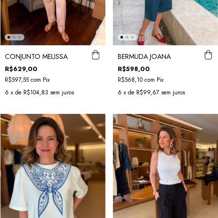
CONJUNTO MELISSA
BERMUDA JOANA
R$629,00
R$598,00
R$597,55
com
Pix
R$568,10
com
Pix
6
x de
R$104,83
sem juros
6
x de
R$99,67
sem juros