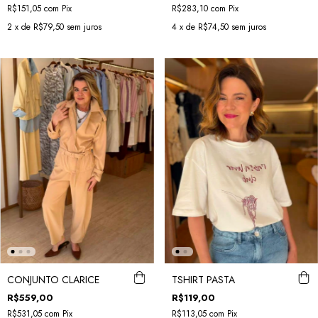
R$151,05
com
Pix
R$283,10
com
Pix
2
x de
R$79,50
sem juros
4
x de
R$74,50
sem juros
CONJUNTO CLARICE
TSHIRT PASTA
R$559,00
R$119,00
R$531,05
com
Pix
R$113,05
com
Pix