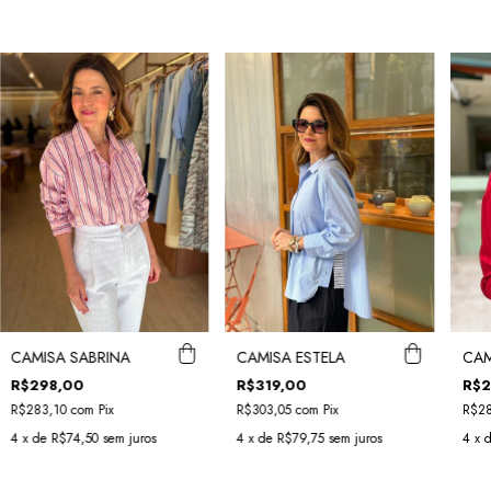
CAMISA SABRINA
CAMISA ESTELA
CAM
R$298,00
R$319,00
R$2
R$283,10
com
Pix
R$303,05
com
Pix
R$2
4
x de
R$74,50
sem juros
4
x de
R$79,75
sem juros
4
x 