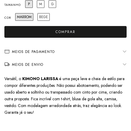
P
M
G
TAMANHO
MARROM
BEGE
COR
MEIOS DE PAGAMENTO
MEIOS DE ENVIO
Versátil, o
KIMONO LARISSA
é uma peça leve e cheia de estilo para
compor diferentes produções. Não possui abotoamento, podendo ser
usado aberto e soltinho ou transpassado com cinto por cima, criando
outra proposta. Fica incrível com t-shirt, blusa de gola alta, camisa,
vestido. Com modelagem arredondada atrás, traz elegância ao look.
Garanta já o seu!