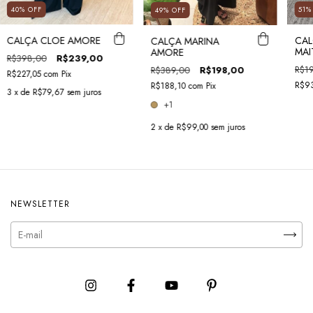
40
%
OFF
51
49
%
OFF
CALÇA CLOE AMORE
CAL
CALÇA MARINA
MAI
AMORE
R$398,00
R$239,00
R$1
R$389,00
R$198,00
R$227,05
com
Pix
R$9
R$188,10
com
Pix
3
x de
R$79,67
sem juros
+1
2
x de
R$99,00
sem juros
NEWSLETTER