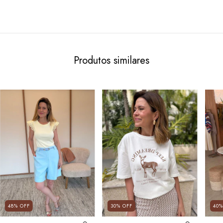
Produtos similares
48
%
OFF
30
%
OFF
40