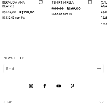
BERMUDA ANA
TSHIRT MIRELA
CAL
BEATRIZ
ÁG
R$98,00
R$69,00
R$269,00
R$139,00
R$4
R$65,55
com
Pix
R$132,05
com
Pix
R$2
4
x 
NEWSLETTER
SHOP