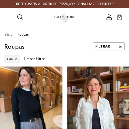
FRETE GRÁTIS A PARTIR DE R$550,00 *CONSULTAR CONDIÇÕES
0
Início
.
Roupas
Roupas
FILTRAR
Limpar filtros
P/m